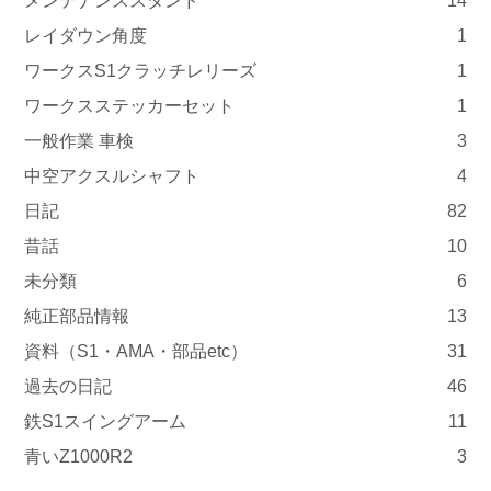
メンテナンススタンド
14
レイダウン角度
1
ワークスS1クラッチレリーズ
1
ワークスステッカーセット
1
一般作業 車検
3
中空アクスルシャフト
4
日記
82
昔話
10
未分類
6
純正部品情報
13
資料（S1・AMA・部品etc）
31
過去の日記
46
鉄S1スイングアーム
11
青いZ1000R2
3