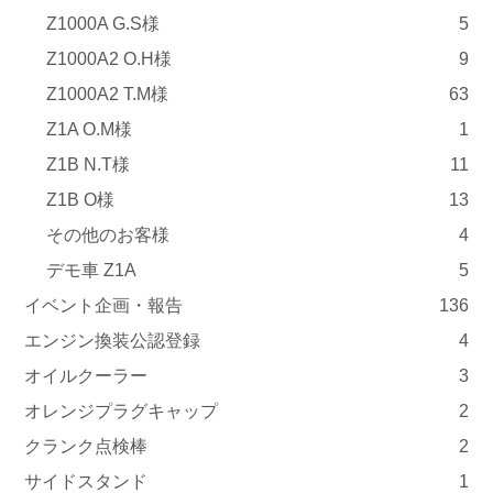
Z1000A G.S様
5
Z1000A2 O.H様
9
Z1000A2 T.M様
63
Z1A O.M様
1
Z1B N.T様
11
Z1B O様
13
その他のお客様
4
デモ車 Z1A
5
イベント企画・報告
136
エンジン換装公認登録
4
オイルクーラー
3
オレンジプラグキャップ
2
クランク点検棒
2
サイドスタンド
1