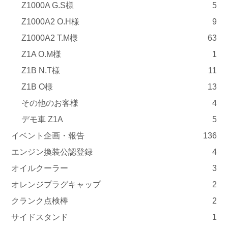
Z1000A G.S様
5
Z1000A2 O.H様
9
Z1000A2 T.M様
63
Z1A O.M様
1
Z1B N.T様
11
Z1B O様
13
その他のお客様
4
デモ車 Z1A
5
イベント企画・報告
136
エンジン換装公認登録
4
オイルクーラー
3
オレンジプラグキャップ
2
クランク点検棒
2
サイドスタンド
1