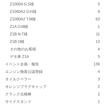
Z1000A G.S様
5
Z1000A2 O.H様
9
Z1000A2 T.M様
63
Z1A O.M様
1
Z1B N.T様
11
Z1B O様
13
その他のお客様
4
デモ車 Z1A
5
イベント企画・報告
136
エンジン換装公認登録
4
オイルクーラー
3
オレンジプラグキャップ
2
クランク点検棒
2
サイドスタンド
1