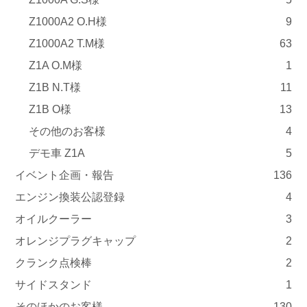
Z1000A2 O.H様
9
Z1000A2 T.M様
63
Z1A O.M様
1
Z1B N.T様
11
Z1B O様
13
その他のお客様
4
デモ車 Z1A
5
イベント企画・報告
136
エンジン換装公認登録
4
オイルクーラー
3
オレンジプラグキャップ
2
クランク点検棒
2
サイドスタンド
1
そのほかのお客様
130