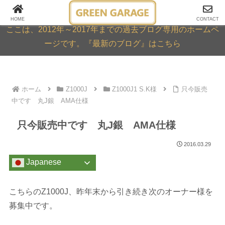
GREEN GARAGE ARCHIVE
HOME
CONTACT
ここは、2012年～2017年までの過去ブログ専用のホームペ
ージです。『最新のブログ』はこちら
ホーム
Z1000J
Z1000J1 S.K様
只今販売
中です 丸J銀 AMA仕様
只今販売中です 丸J銀 AMA仕様
2016.03.29
Japanese
こちらのZ1000J、昨年末から引き続き次のオーナー様を
募集中です。