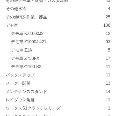
その他デモ車・商品・カスタム例
43
その他水冷
4
その他特殊作業・部品
25
デモ車
138
デモ車 KZ1000J2
12
デモ車 Z1000J #21
93
デモ車 Z1A
5
デモ車 Z750FX
17
デモ車Z1100-B2
11
バックステップ
11
メーター関係
13
メンテナンススタンド
14
レイダウン角度
1
ワークスS1クラッチレリーズ
1