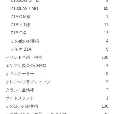
Z1000A2 O.H様
9
Z1000A2 T.M様
63
Z1A O.M様
1
Z1B N.T様
11
Z1B O様
13
その他のお客様
4
デモ車 Z1A
5
イベント企画・報告
136
エンジン換装公認登録
4
オイルクーラー
3
オレンジプラグキャップ
2
クランク点検棒
2
サイドスタンド
1
そのほかのお客様
130