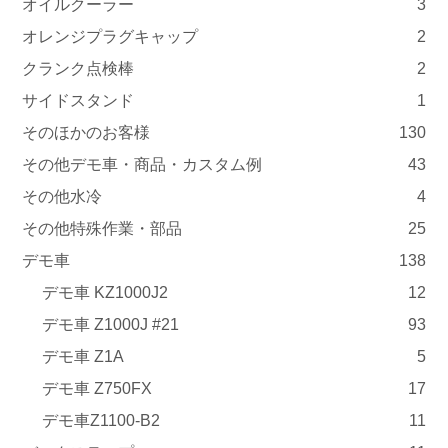
オイルクーラー
3
オレンジプラグキャップ
2
クランク点検棒
2
サイドスタンド
1
そのほかのお客様
130
その他デモ車・商品・カスタム例
43
その他水冷
4
その他特殊作業・部品
25
デモ車
138
デモ車 KZ1000J2
12
デモ車 Z1000J #21
93
デモ車 Z1A
5
デモ車 Z750FX
17
デモ車Z1100-B2
11