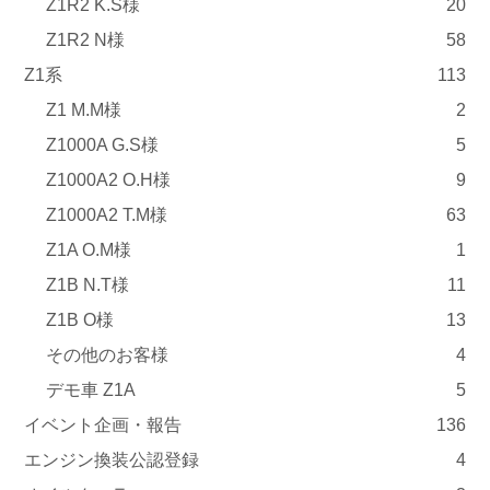
Z1R2 K.S様
20
Z1R2 N様
58
Z1系
113
Z1 M.M様
2
Z1000A G.S様
5
Z1000A2 O.H様
9
Z1000A2 T.M様
63
Z1A O.M様
1
Z1B N.T様
11
Z1B O様
13
その他のお客様
4
デモ車 Z1A
5
イベント企画・報告
136
エンジン換装公認登録
4