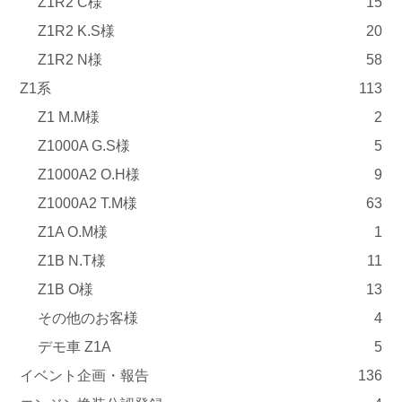
Z1R2 C様
15
Z1R2 K.S様
20
Z1R2 N様
58
Z1系
113
Z1 M.M様
2
Z1000A G.S様
5
Z1000A2 O.H様
9
Z1000A2 T.M様
63
Z1A O.M様
1
Z1B N.T様
11
Z1B O様
13
その他のお客様
4
デモ車 Z1A
5
イベント企画・報告
136