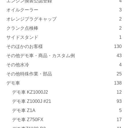
エンジン換装公認登録
4
オイルクーラー
3
オレンジプラグキャップ
2
クランク点検棒
2
サイドスタンド
1
そのほかのお客様
130
その他デモ車・商品・カスタム例
43
その他水冷
4
その他特殊作業・部品
25
デモ車
138
デモ車 KZ1000J2
12
デモ車 Z1000J #21
93
デモ車 Z1A
5
デモ車 Z750FX
17