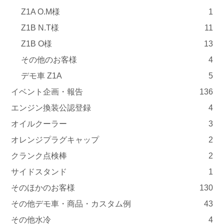
Z1A O.M様
1
Z1B N.T様
11
Z1B O様
13
その他のお客様
4
デモ車 Z1A
5
イベント企画・報告
136
エンジン換装公認登録
4
オイルクーラー
3
オレンジプラグキャップ
2
クランク点検棒
2
サイドスタンド
1
そのほかのお客様
130
その他デモ車・商品・カスタム例
43
その他水冷
4