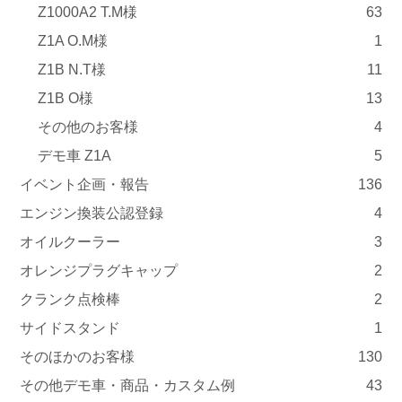
Z1000A2 T.M様
63
Z1A O.M様
1
Z1B N.T様
11
Z1B O様
13
その他のお客様
4
デモ車 Z1A
5
イベント企画・報告
136
エンジン換装公認登録
4
オイルクーラー
3
オレンジプラグキャップ
2
クランク点検棒
2
サイドスタンド
1
そのほかのお客様
130
その他デモ車・商品・カスタム例
43