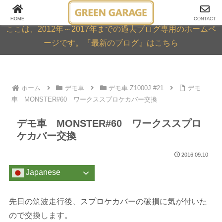
GREEN GARAGE ARCHIVE
HOME
CONTACT
ここは、2012年～2017年までの過去ブログ専用のホームペ
ージです。『最新のブログ』はこちら
ホーム
デモ車
デモ車 Z1000J #21
デモ
車 MONSTER#60 ワークススプロケカバー交換
デモ車 MONSTER#60 ワークススプロ
ケカバー交換
2016.09.10
Japanese
先日の筑波走行後、スプロケカバーの破損に気が付いた
ので交換します。