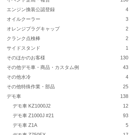
エンジン換装公認登録
4
オイルクーラー
3
オレンジプラグキャップ
2
クランク点検棒
2
サイドスタンド
1
そのほかのお客様
130
その他デモ車・商品・カスタム例
43
その他水冷
4
その他特殊作業・部品
25
デモ車
138
デモ車 KZ1000J2
12
デモ車 Z1000J #21
93
デモ車 Z1A
5
デモ車 Z750FX
17