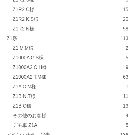
Z1R2 C様
15
Z1R2 K.S様
20
Z1R2 N様
58
Z1系
113
Z1 M.M様
2
Z1000A G.S様
5
Z1000A2 O.H様
9
Z1000A2 T.M様
63
Z1A O.M様
1
Z1B N.T様
11
Z1B O様
13
その他のお客様
4
デモ車 Z1A
5
イベント企画・報告
136