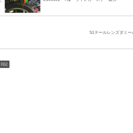
S1テールレンズダミ
日記