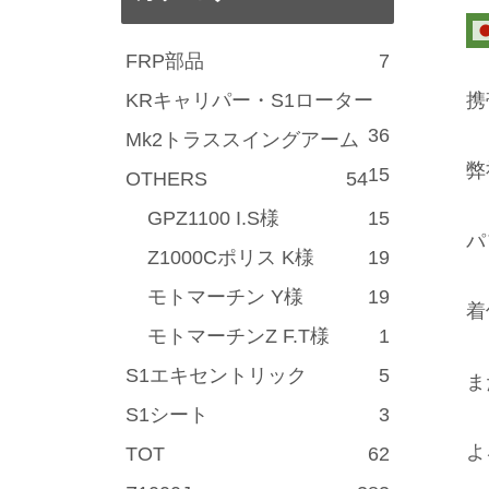
FRP部品
7
KRキャリパー・S1ローター
携
36
Mk2トラススイングアーム
弊
15
OTHERS
54
GPZ1100 I.S様
15
パ
Z1000Cポリス K様
19
モトマーチン Y様
19
着
モトマーチンZ F.T様
1
S1エキセントリック
5
ま
S1シート
3
よ
TOT
62